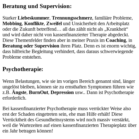
Beratung und Supervision:
Starker
Liebeskummer
,
Trennungsschmerz
, familiäre Probleme,
Mobbing
,
Konflikte
,
Zweifel
und Unsicherheit den Arbeitsplatz
oder die Zukunft betreffend… all das zählt nicht als „Krankheit“
und wird daher nicht von kassenfinanzierter Therapie abgedeckt.
Diese Themenfelder finden aber in meiner Praxis im
Coaching
, in
Beratung oder
Supervision
ihren Platz. Denn es ist enorm wichtig,
dass hilfreiche Begleitung verhindert, dass daraus schwerwiegende
Probleme entstehen.
Psychotherapie:
Wenn Belastungen, wie sie im vorigen Bereich genannt sind, länger
ungelöst bleiben, können sie zu ernsthaften Symptomen führen wie
z.B.
Ängste
,
BurnOut
,
Depression
usw.. Dann ist Psychotherapie
erforderlich.
Bei kassenfinanzierter Psychotherapie muss verrückter Weise also
erst der Schaden eingetreten sein, ehe man Hilfe erhält! Diese
Verrücktheit des Gesundheitssystems wird noch massiv verstärkt,
weil die Wartezeiten auf einen kassenfinanzierten Therapieplatz über
ein Jahr betragen können!